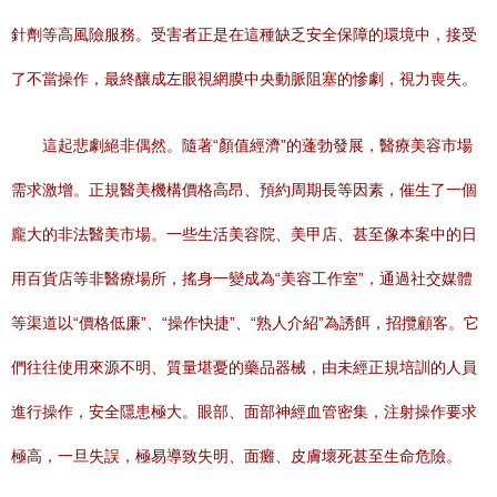
針劑等高風險服務。受害者正是在這種缺乏安全保障的環境中，接受
了不當操作，最終釀成左眼視網膜中央動脈阻塞的慘劇，視力喪失。
這起悲劇絕非偶然。隨著“顏值經濟”的蓬勃發展，醫療美容市場
需求激增。正規醫美機構價格高昂、預約周期長等因素，催生了一個
龐大的非法醫美市場。一些生活美容院、美甲店、甚至像本案中的日
用百貨店等非醫療場所，搖身一變成為“美容工作室”，通過社交媒體
等渠道以“價格低廉”、“操作快捷”、“熟人介紹”為誘餌，招攬顧客。它
們往往使用來源不明、質量堪憂的藥品器械，由未經正規培訓的人員
進行操作，安全隱患極大。眼部、面部神經血管密集，注射操作要求
極高，一旦失誤，極易導致失明、面癱、皮膚壞死甚至生命危險。