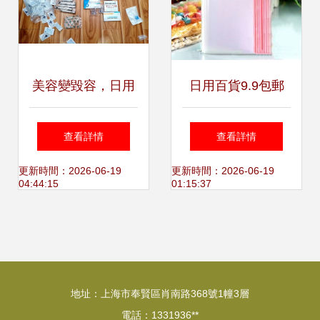
美容變毀容，日用
日用百貨9.9包郵
百貨店驚現非法醫
給惠網引領“九塊
查看詳情
查看詳情
美陷阱
郵”風潮，揭秘低價
更新時間：2026-06-19
更新時間：2026-06-19
04:44:15
01:15:37
好物背后的消費智
慧
地址：上海市奉賢區肖南路368號1幢3層
電話：1331936**