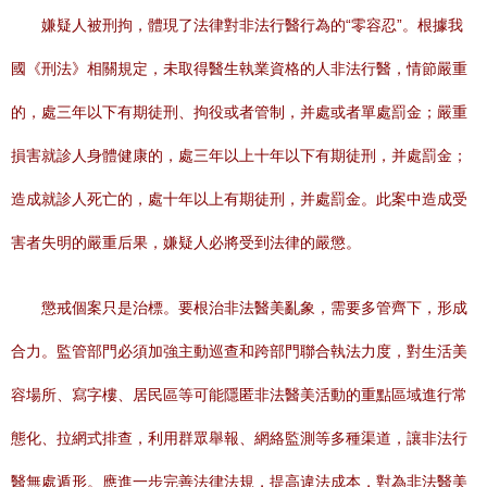
嫌疑人被刑拘，體現了法律對非法行醫行為的“零容忍”。根據我
國《刑法》相關規定，未取得醫生執業資格的人非法行醫，情節嚴重
的，處三年以下有期徒刑、拘役或者管制，并處或者單處罰金；嚴重
損害就診人身體健康的，處三年以上十年以下有期徒刑，并處罰金；
造成就診人死亡的，處十年以上有期徒刑，并處罰金。此案中造成受
害者失明的嚴重后果，嫌疑人必將受到法律的嚴懲。
懲戒個案只是治標。要根治非法醫美亂象，需要多管齊下，形成
合力。監管部門必須加強主動巡查和跨部門聯合執法力度，對生活美
容場所、寫字樓、居民區等可能隱匿非法醫美活動的重點區域進行常
態化、拉網式排查，利用群眾舉報、網絡監測等多種渠道，讓非法行
醫無處遁形。應進一步完善法律法規，提高違法成本，對為非法醫美