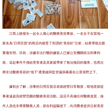
江西上饒發生一起令人痛心的醫療美容事故。一名女子在當地一
家名為“日用百貨”的商店內接受了所謂的“美容針”注射，結果導致左眼
重傷失明。目前，涉嫌非法行醫的嫌疑人已被公安機關依法刑事拘
留。這起事件不僅給受害者及其家庭帶來了無法挽回的傷害，也再次
將非法醫療美容的“地下”產業鏈與監管漏洞暴露在公眾視野之下。
據初步了解，涉事的日用百貨店表面經營日常雜貨，暗地里卻從
事著遠超其經營范圍的醫療美容活動。該店不具備任何醫療資質，操
作人員也非專業醫務人員，卻在利益驅使下，向消費者提供注射美容