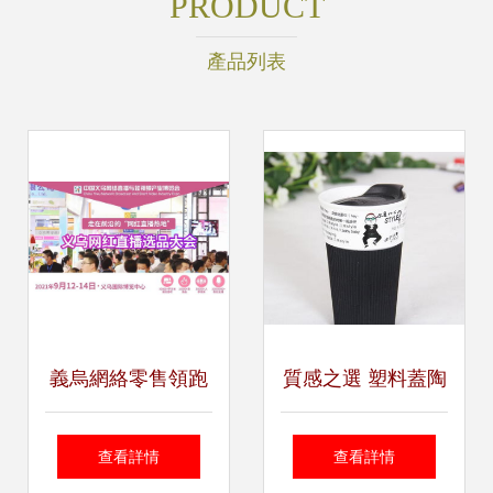
PRODUCT
產品列表
義烏網絡零售領跑
質感之選 塑料蓋陶
全省 695.57億元背
瓷杯，生活中的溫
查看詳情
查看詳情