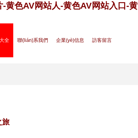
片-黄色AV网站人-黄色AV网站入口-黄
品大全
聯(lián)系我們
企業(yè)信息
訪客留言
之旅