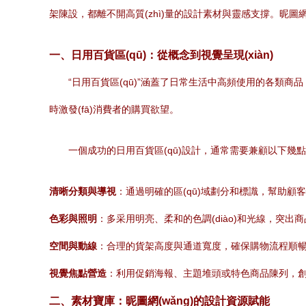
架陳設，都離不開高質(zhì)量的設計素材與靈感支撐。昵圖網
一、日用百貨區(qū)：從概念到視覺呈現(xiàn)
“日用百貨區(qū)”涵蓋了日常生活中高頻使用的各類
時激發(fā)消費者的購買欲望。
一個成功的日用百貨區(qū)設計，通常需要兼顧以下幾
清晰分類與導視
：通過明確的區(qū)域劃分和標識，幫助顧
色彩與照明
：多采用明亮、柔和的色調(diào)和光線，突出商
空間與動線
：合理的貨架高度與通道寬度，確保購物流程順
視覺焦點營造
：利用促銷海報、主題堆頭或特色商品陳列，創(c
二、素材寶庫：昵圖網(wǎng)的設計資源賦能