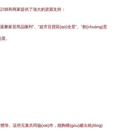
站，為設計師和商家提供了強大的資源支持：
用品陳列”、“超市百貨區(qū)全景”、“創(chuàng)意
)度。
些元素共同協(xié)作，能夠構(gòu)建出統(tǒng)