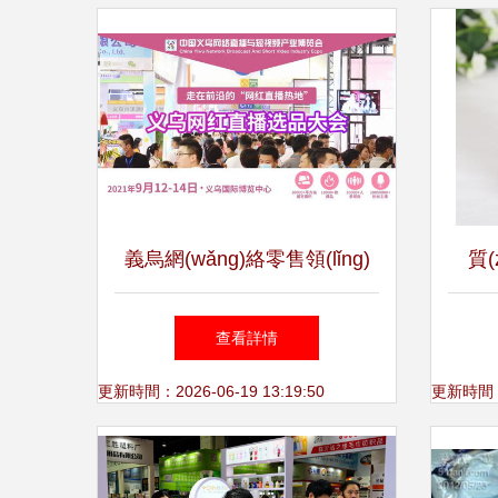
義烏網(wǎng)絡零售領(lǐng)
質(
跑全省 695.57億元背后的日
查看詳情
用百貨經(jīng)濟活力
更新時間：2026-06-19 13:19:50
更新時間：20