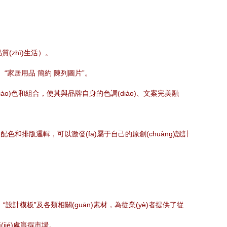
(zhì)生活）。
、“家居用品 簡約 陳列圖片”。
iào)色和組合，使其與品牌自身的色調(diào)、文案完美融
色和排版邏輯，可以激發(fā)屬于自己的原創(chuàng)設計
“設計模板”及各類相關(guān)素材，為從業(yè)者提供了從
ié)處贏得市場。