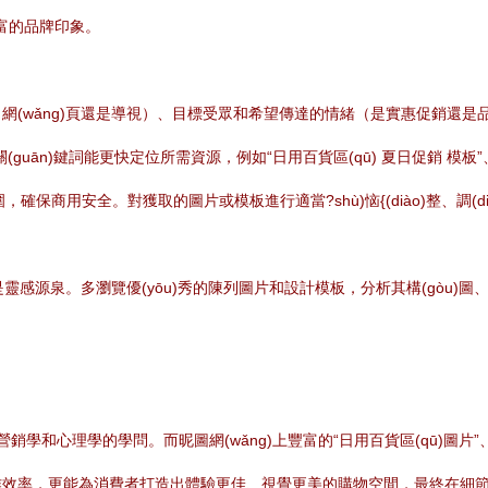
豐富的品牌印象。
(wǎng)頁還是導視）、目標受眾和希望傳達的情緒（是實惠促銷還是品質
(guān)鍵詞能更快定位所需資源，例如“日用百貨區(qū) 夏日促銷 模板”
，確保商用安全。對獲取的圖片或模板進行適當?shù)恼{(diào)整、調(d
靈感源泉。多瀏覽優(yōu)秀的陳列圖片和設計模板，分析其構(gòu)圖、配
銷學和心理學的學問。而昵圖網(wǎng)上豐富的“日用百貨區(qū)圖片”、
率，更能為消費者打造出體驗更佳、視覺更美的購物空間，最終在細節(j