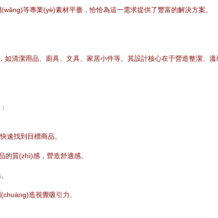
(wǎng)等專業(yè)素材平臺，恰恰為這一需求提供了豐富的解決方案。
商品，如清潔用品、廚具、文具、家居小件等。其設計核心在于營造整潔、溫馨
點：
客快速找到目標商品。
品的質(zhì)感，營造舒適感。
暢。
huàng)造視覺吸引力。