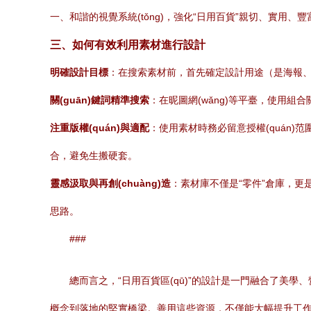
一、和諧的視覺系統(tǒng)，強化“日用百貨”親切、實用、
三、如何有效利用素材進行設計
明確設計目標
：在搜索素材前，首先確定設計用途（是海報、網
關(guān)鍵詞精準搜索
：在昵圖網(wǎng)等平臺，使用組合關
注重版權(quán)與適配
：使用素材時務必留意授權(quán)范圍
合，避免生搬硬套。
靈感汲取與再創(chuàng)造
：素材庫不僅是“零件”倉庫，更是
思路。
###
總而言之，“日用百貨區(qū)”的設計是一門融合了美學、營
概念到落地的堅實橋梁。善用這些資源，不僅能大幅提升工作效