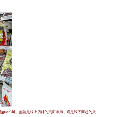
關(guān)鍵。無論是線上店鋪的頁面布局，還是線下商超的貨