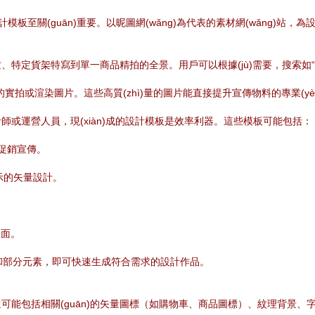
和設計模板至關(guān)重要。以昵圖網(wǎng)為代表的素材網(wǎng)
定貨架特寫到單一商品精拍的全景。用戶可以根據(jù)需要，搜索如“溫馨家居
的實拍或渲染圖片。這些高質(zhì)量的圖片能直接提升宣傳物料的專業(yè
師或運營人員，現(xiàn)成的設計模板是效率利器。這些模板可能包括：
)促銷宣傳。
提示的矢量設計。
。
版面。
文字和部分元素，即可快速生成符合需求的設計作品。
能包括相關(guān)的矢量圖標（如購物車、商品圖標）、紋理背景、字體等。這