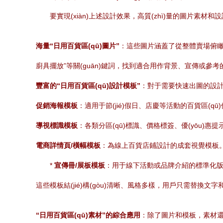
要實現(xiàn)上述設計效果，高質(zhì)量的圖片素材
海量“日用百貨區(qū)圖片”
：這些圖片涵蓋了從整體賣場俯瞰、特
廚具擺放”等關(guān)鍵詞，找到適合用作背景、宣傳或參考
豐富的“日用百貨區(qū)設計模板”
：對于需要快速出圖的設計
促銷海報模板
：適用于節(jié)假日、店慶等活動的百貨區(qū
導視標識模板
：各類分區(qū)標識、價格標簽、優(yōu)惠
電商詳情頁/橫幅模板
：為線上百貨店鋪設計的成套視覺模板
*
宣傳冊/展板模板
：用于線下活動或品牌介紹的標準化
這些模板結(jié)構(gòu)清晰、風格多樣，用戶只需替換
“日用百貨區(qū)素材”的綜合應用
：除了圖片和模板，素材還可