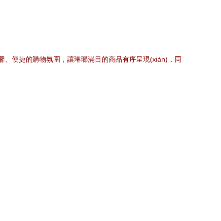
、便捷的購物氛圍，讓琳瑯滿目的商品有序呈現(xiàn)，同