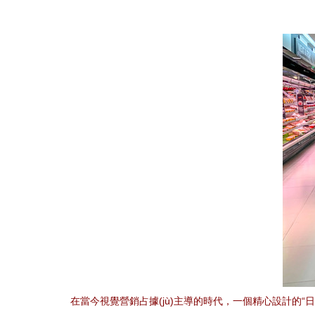
在當今視覺營銷占據(jù)主導的時代，一個精心設計的“