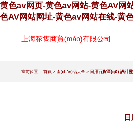
黄色av网页-黄色av网站-黄色AV网
色AV网站网址-黄色av网站在线-黄
上海秾雋商貿(mào)有限公司
當前位置：
首頁
>
產(chǎn)品大全
>
日用百貨區(qū) 設
日